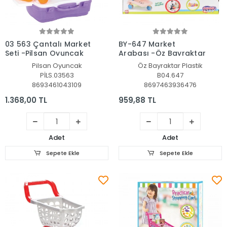
Sepete Ekle
Sepete Ekle
03 563 Çantalı Market
BY-647 Market
Seti -Pilsan Oyuncak
Arabası -Öz Bayraktar
Pilsan Oyuncak
Öz Bayraktar Plastik
PİLS.03563
B04.647
8693461043109
8697463936476
1.368,00 TL
959,88 TL
Adet
Adet
Sepete Ekle
Sepete Ekle