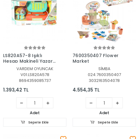
Sepete Ekle
Sepete Ekle
LS820A57-8 Işıklı
7600350407 Flower
Hesap Makineli Yazar
Market
Kasa -Vardem
VARDEM OYUNCAK
SİMBA
V01.LS820A578
024.7600350407
8694359085737
3032163504078
1.393,42 TL
4.554,35 TL
Adet
Adet
Sepete Ekle
Sepete Ekle