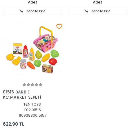
Adet
Adet
Sepete Ekle
Sepete Ekle
Sepete Ekle
01515 BARBIE
KÇ.MARKET SEPETİ
FEN TOYS
F02.01515
8693830015157
622,90 TL