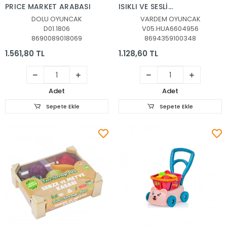
PRICE MARKET ARABASI
IŞIKLI VE SESLİ
AKSESUARLI YAZAR
DOLU OYUNCAK
VARDEM OYUNCAK
KASA
D01.1806
V05.HUA6604956
8690089018069
8694359100348
1.561,80 TL
1.128,60 TL
Adet
Adet
Sepete Ekle
Sepete Ekle