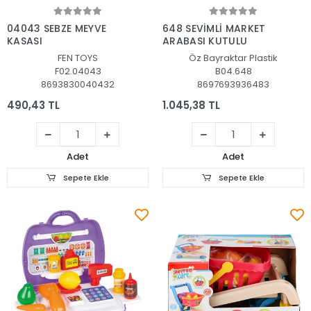
Sepete Ekle
Sepete Ekle
04043 SEBZE MEYVE
648 SEVİMLİ MARKET
KASASI
ARABASI KUTULU
FEN TOYS
Öz Bayraktar Plastik
F02.04043
B04.648
8693830040432
8697693936483
490,43 TL
1.045,38 TL
Adet
Adet
Sepete Ekle
Sepete Ekle