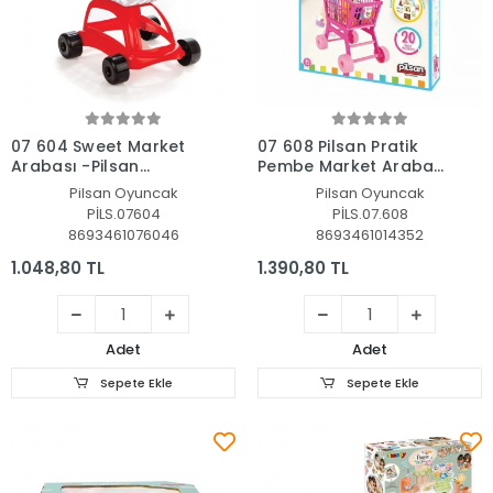
Sepete Ekle
Sepete Ekle
07 604 Sweet Market
07 608 Pilsan Pratik
Arabası -Pilsan
Pembe Market Arabası
Oyuncak
(meyve ve sebze)
Pilsan Oyuncak
Pilsan Oyuncak
PİLS.07604
PİLS.07.608
8693461076046
8693461014352
1.048,80 TL
1.390,80 TL
Adet
Adet
Sepete Ekle
Sepete Ekle