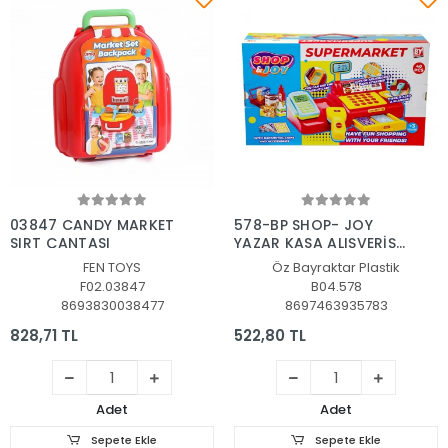
Sepete Ekle
Sepete Ekle
03847 CANDY MARKET
578-BP SHOP- JOY
SIRT ÇANTASI
YAZAR KASA ALIŞVERİŞ
SETİ
FEN TOYS
Öz Bayraktar Plastik
F02.03847
B04.578
8693830038477
8697463935783
828,71 TL
522,80 TL
Adet
Adet
Sepete Ekle
Sepete Ekle