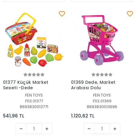
Sepete Ekle
Sepete Ekle
01377 Küçük Market
01369 Dede, Market
Sepeti -Dede
Arabası Dolu
FEN TOYS
FEN TOYS
F02.01377
F02.01369
8693830013771
8693830013696
541,96 TL
1.120,62 TL