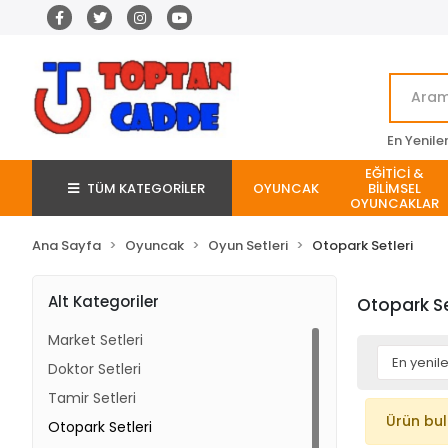
En Yenile
EĞİTİCİ &
TÜM KATEGORİLER
OYUNCAK
BİLİMSEL
OYUNCAKLAR
Ana Sayfa
Oyuncak
Oyun Setleri
Otopark Setleri
Alt Kategoriler
Otopark Se
Market Setleri
Doktor Setleri
Tamir Setleri
Ürün bu
Otopark Setleri