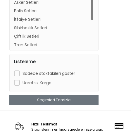
Asker Setleri
Polis Setleri
İtfaiye Setleri
Sihirbazlık Setleri
Çiftlik Setleri
Tren Setleri
Mutfak Setleri
Listeleme
Ev Setleri
Güzellik Setleri
Sadece stoktakileri göster
Manyetik Oyun Setleri
Ücretsiz Kargo
Seçimleri Temizle
Hızlı Teslimat
Siparişleriniz en kısa sürede elinize ulaşır.