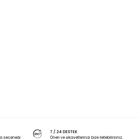
7 / 24 DESTEK
a seçeneği
Öneri ve şikayetlerinizi bize iletebilirsiniz.