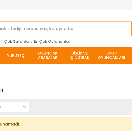
r
,
Çok Satanlar
,
En Çok Oylananlar
OYUNCAK
DİŞLİK VE
SPOR
YÜRÜTEÇ
ARABALAR
ÇINGIRAK
OYUNCAKLARI
ri
lunamadı.