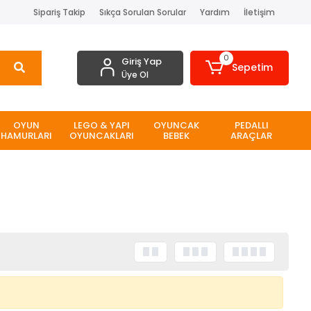
Sipariş Takip
Sıkça Sorulan Sorular
Yardım
İletişim
0
Giriş Yap
Sepetim
Üye Ol
OYUN
LEGO & YAPI
OYUNCAK
PEDALLI
HAMURLARI
OYUNCAKLARI
BEBEK
ARAÇLAR