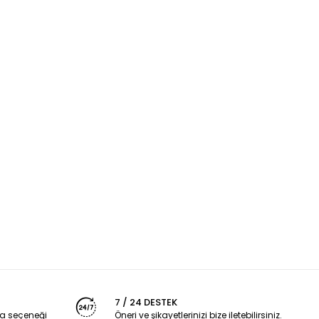
7 / 24 DESTEK
a seçeneği
Öneri ve şikayetlerinizi bize iletebilirsiniz.