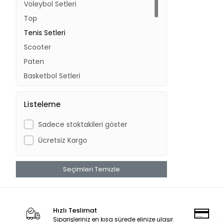
Voleybol Setleri
Top
Tenis Setleri
Scooter
Paten
Basketbol Setleri
Kızak
Listeleme
Kaykay
Hoverboard Futbol Oyunları
Sadece stoktakileri göster
Futbol Setleri
Ücretsiz Kargo
Boks Setleri
Bisiklet
Seçimleri Temizle
Bilardo Oyunları
Hızlı Teslimat
Siparişleriniz en kısa sürede elinize ulaşır.