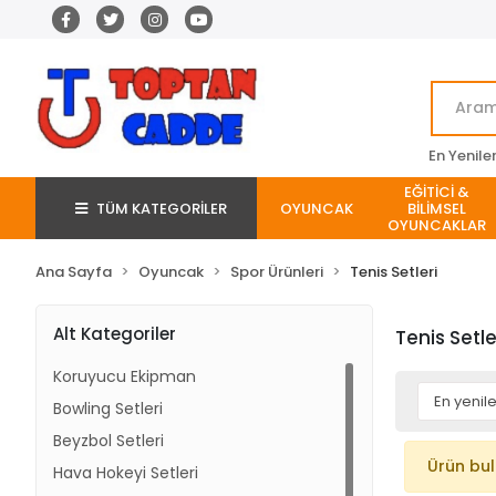
En Yenile
EĞİTİCİ &
TÜM KATEGORİLER
OYUNCAK
BİLİMSEL
OYUNCAKLAR
Ana Sayfa
Oyuncak
Spor Ürünleri
Tenis Setleri
Alt Kategoriler
Tenis Setle
Koruyucu Ekipman
Bowling Setleri
Beyzbol Setleri
Ürün bu
Hava Hokeyi Setleri