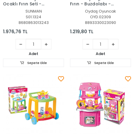
Ocaklı Fırın Seti -
Fırın - Buzdolabı -
Sunman
Bulaşık Makinesi
SUNMAN
Oydaş Oyuncak
S01.1324
OYD.02309
8680863013243
8893330023090
1.976,76 TL
1.219,80 TL
Adet
Adet
Sepete Ekle
Sepete Ekle