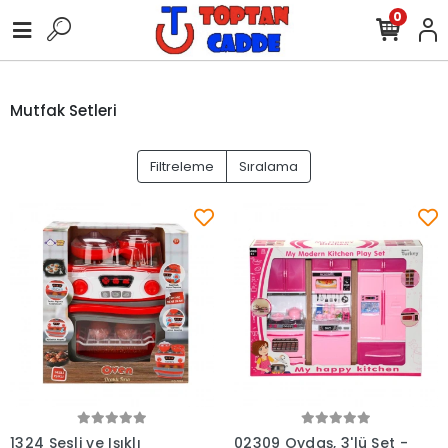
0
Mutfak Setleri
Filtreleme
Sıralama
Sepete Ekle
Sepete Ekle
1324 Sesli ve Işıklı
02309 Oydaş, 3'lü Set -