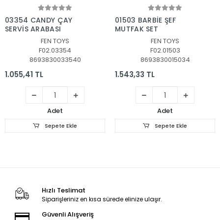
Sepete Ekle
Sepete Ekle
03354 CANDY ÇAY
01503 BARBİE ŞEF
SERVİS ARABASI
MUTFAK SET
FEN TOYS
FEN TOYS
F02.03354
F02.01503
8693830033540
8693830015034
1.055,41 TL
1.543,33 TL
Adet
Adet
Sepete Ekle
Sepete Ekle
Hızlı Teslimat
Siparişleriniz en kısa sürede elinize ulaşır.
Güvenli Alışveriş