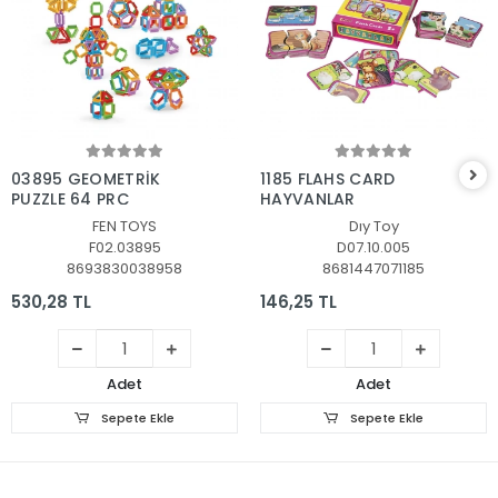
Sepete Ekle
Sepete Ekle
03895 GEOMETRİK
1185 FLAHS CARD
PUZZLE 64 PRÇ
HAYVANLAR
FEN TOYS
Dıy Toy
F02.03895
D07.10.005
8693830038958
8681447071185
530,28 TL
146,25 TL
Adet
Adet
Sepete Ekle
Sepete Ekle