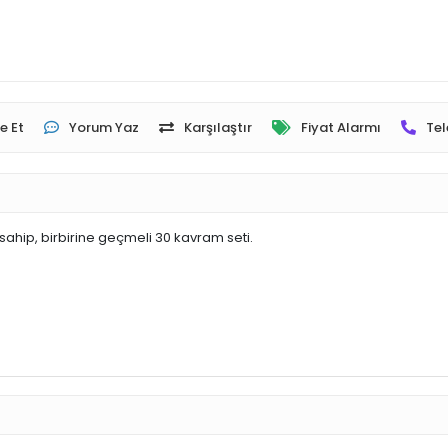
e Et
Yorum Yaz
Karşılaştır
Fiyat Alarmı
Tel
sahip, birbirine geçmeli 30 kavram seti.