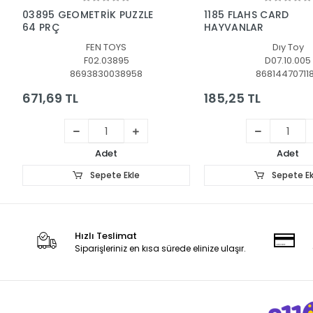
Sepete Ekle
Sepete Ek
03895 GEOMETRİK PUZZLE
1185 FLAHS CARD
64 PRÇ
HAYVANLAR
FEN TOYS
Dıy Toy
F02.03895
D07.10.005
8693830038958
86814470711
671,69 TL
185,25 TL
Adet
Adet
Sepete Ekle
Sepete Ek
Hızlı Teslimat
Siparişleriniz en kısa sürede elinize ulaşır.