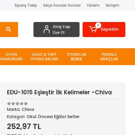
Sipariş Takip
Sıkça Sorulan Sorular
Yardım
İletişim
0
Giriş Yap
Sepetim
Üye Ol
OYUN
LEGO & YAPI
OYUNCAK
PEDALLI
HAMURLARI
OYUNCAKLARI
BEBEK
ARAÇLAR
EDU-1015 Eşleştir İlk Kelimeler -Chiva
Marka:
Chiva
Kategori:
Okul Öncesi Eğitici Setler
252,97 TL