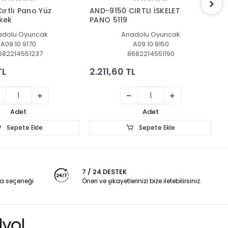
Sepete Ekle
Sepete Ekle
ırtlı Pano Yüz
AND-9150 CIRTLI İSKELET
A
rkek
PANO 5119
M
adolu Oyuncak
Anadolu Oyuncak
A09.10.9170
A09.10.9150
682214551237
8682214551190
TL
2.211,60 TL
2
Adet
Adet
Sepete Ekle
Sepete Ekle
7 / 24 DESTEK
a seçeneği
Öneri ve şikayetlerinizi bize iletebilirsiniz.