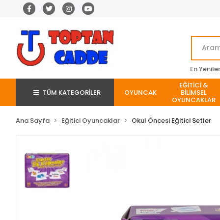
En Yenile
EĞİTİCİ &
TÜM KATEGORİLER
OYUNCAK
BİLİMSEL
OYUNCAKLAR
Ana Sayfa
Eğitici Oyuncaklar
Okul Öncesi Eğitici Setler