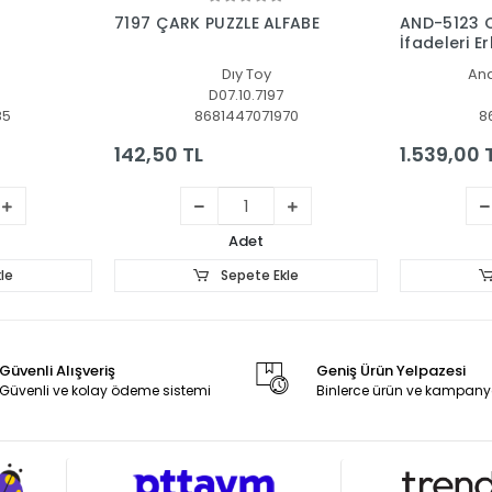
le
Sepete Ekle
7197 ÇARK PUZZLE ALFABE
AND-5123 C
İfadeleri E
Dıy Toy
An
D07.10.7197
85
8681447071970
8
142,50 TL
1.539,00 
Adet
le
Sepete Ekle
Güvenli Alışveriş
Geniş Ürün Yelpazesi
Güvenli ve kolay ödeme sistemi
Binlerce ürün ve kampany