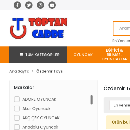
En Yenile
EĞİTİCİ &
TÜM KATEGORİLER
OYUNCAK
BİLİMSEL
OYUNCAKLAR
Ana Sayfa
Özdemir Toys
Markalar
Özdemir T
ADORE OYUNCAK
Akar Oyuncak
AKÇİÇEK OYUNCAK
Ürün bu
Anadolu Oyuncak