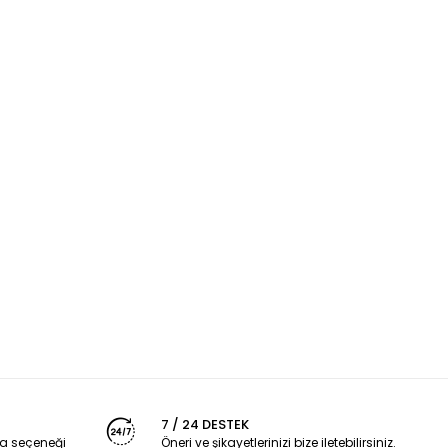
7 / 24 DESTEK
a seçeneği
Öneri ve şikayetlerinizi bize iletebilirsiniz.