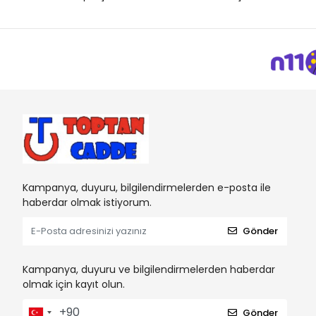
Dıy Toy
DOLU OYUNCAK
Efe Toys
EMY Grup
FEN TOYS
Fisher-Price
Gamze Bebek
Gepettoys
Kampanya, duyuru, bilgilendirmelerden e-posta ile
Giochi Preziosi
haberdar olmak istiyorum.
GRAN TOYS
Gönder
Halit Can Oyuncak
HASBRO
Kampanya, duyuru ve bilgilendirmelerden haberdar
olmak için kayıt olun.
HOT WHEELS
Karsan
Gönder