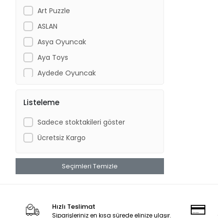
Art Puzzle
ASLAN
Asya Oyuncak
Aya Toys
Aydede Oyuncak
Barbie
Listeleme
BİRLİK TOYS
BRİO
Sadece stoktakileri göster
CA GAMES
Ücretsiz Kargo
CAN OYUNCAK
Can-Em Oyuncak
Seçimleri Temizle
Çekirdek Zeka
Chiva
Hızlı Teslimat
CLEMENTONI
Siparişleriniz en kısa sürede elinize ulaşır.