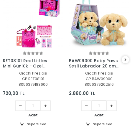
Sepete Ekle
Sepete Ekle
RET08101 Real Littles
BAW09000 Baby Paws
Mini Günlük - Özel
Sesli Labrador 20 cm
fiyatlı ürün
Peluş
Giochi Preziosi
Giochi Preziosi
GP.RET08101
GP.BAW09000
8056379183600
8056379202516
720,00 TL
2.880,00 TL
Adet
Adet
Sepete Ekle
Sepete Ekle