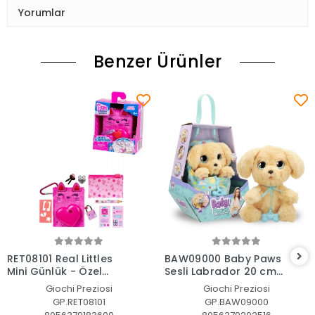
Yorumlar
Benzer Ürünler
Sepete Ekle
Sepete Ekle
RET08101 Real Littles
BAW09000 Baby Paws
Mini Günlük - Özel
Sesli Labrador 20 cm
fiyatlı ürün
Peluş
Giochi Preziosi
Giochi Preziosi
GP.RET08101
GP.BAW09000