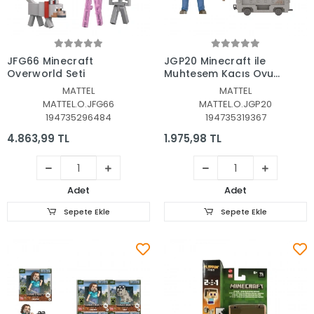
Sepete Ekle
Sepete Ekle
JFG66 Minecraft
JGP20 Minecraft ile
Overworld Seti
Muhteşem Kaçış Oyun
Seti
MATTEL
MATTEL
MATTEL.O.JFG66
MATTEL.O.JGP20
194735296484
194735319367
4.863,99 TL
1.975,98 TL
Adet
Adet
Sepete Ekle
Sepete Ekle