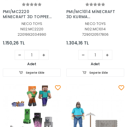
Sepete Ekle
Sepete Ekle
PMI/MC2220
PMI/MC1014 MİNECRAFT
MİNECRAFT 3D TOPPEEZ
3D KURMA
3LÜ FİGÜR SETİ ASORTİ
MEKANİZMALI FİGÜRLER
NECO TOYS
NECO TOYS
2Lİ ASORTİ
N02.MC2220
N02.MC1014
2201992034990
7290120517806
1.150,26 TL
1.304,16 TL
Adet
Adet
Sepete Ekle
Sepete Ekle