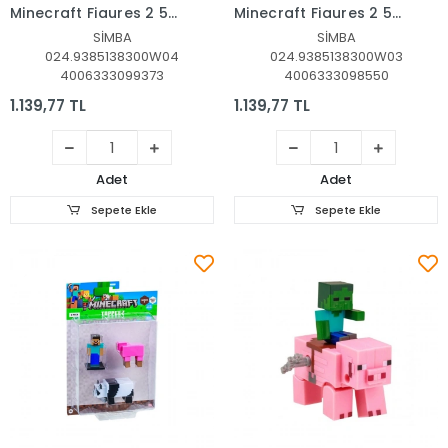
Minecraft Figures 2 5
Minecraft Figures 2 5
Wave 4die-cast pop-
Wave 3die-castpop-
SİMBA
SİMBA
culture
culture
024.9385138300W04
024.9385138300W03
collectible(Belirtilen
collectible(Belirtilen
4006333099373
4006333098550
fiyat, tekli satış için
fiyat, tekli satış için
adet fiyatıdır.)
adet fiyatıdır.)
1.139,77 TL
1.139,77 TL
Adet
Adet
Sepete Ekle
Sepete Ekle