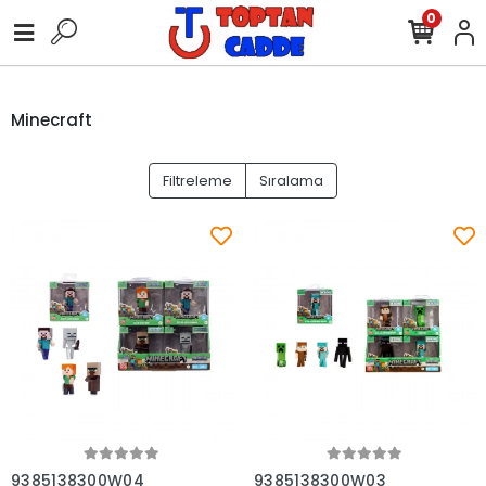
0
Minecraft
Filtreleme
Sıralama
Sepete Ekle
Sepete Ekle
9385138300W04
9385138300W03