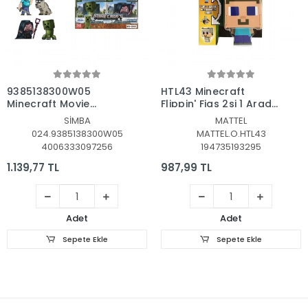
Sepete Ekle
Sepete Ekle
9385138300W05
HTL43 Minecraft
Minecraft Movie
Flippin' Figs 2si 1 Arada
Figures 2 5 Wave 5
Figürler
SİMBA
MATTEL
024.9385138300W05
MATTEL.O.HTL43
4006333097256
194735193295
1.139,77 TL
987,99 TL
Adet
Adet
Sepete Ekle
Sepete Ekle