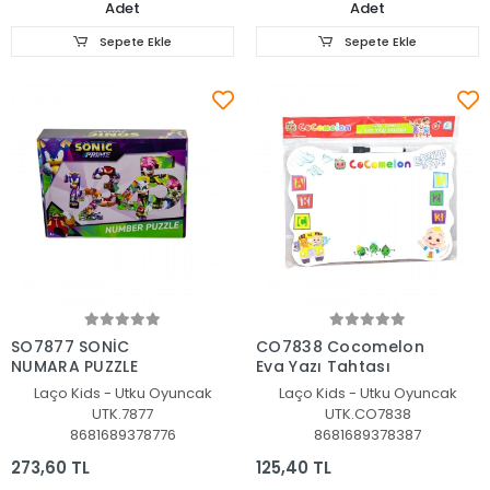
Adet
Adet
Sepete Ekle
Sepete Ekle
Sepete Ekle
Sepete Ekle
SO7877 SONİC
CO7838 Cocomelon
NUMARA PUZZLE
Eva Yazı Tahtası
Laço Kids - Utku Oyuncak
Laço Kids - Utku Oyuncak
UTK.7877
UTK.CO7838
8681689378776
8681689378387
273,60 TL
125,40 TL