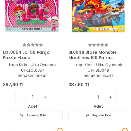
Sepete Ekle
Sepete Ekle
LOL0054 Lol 50 Parça
BL0048 Blaze Monster
Puzzle -Laço
Machines 100 Parça
Puzzle -Laçokids
Laço Kids - Utku Oyuncak
Laço Kids - Utku Oyuncak
UTK.LOL0054
UTK.BL0048
8684600100548
8684600100487
387,60 TL
387,60 TL
Adet
Adet
Sepete Ekle
Sepete Ekle