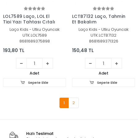
Sepete Ekle
Sepete Ekle
LOL7589 Laço, LOL El
LCTB7132 Laço, Tahmin
Tipi Yazı Tahtası Çıtalı
Et Bakalım
Laço Kids - Utku Oyuncak
Laço Kids - Utku Oyuncak
UTK.LOL7589
UTK.LCTB7132
8681689375898
8681689371326
193,80 TL
150,48 TL
Adet
Adet
Sepete Ekle
Sepete Ekle
1
2
Hızlı Teslimat