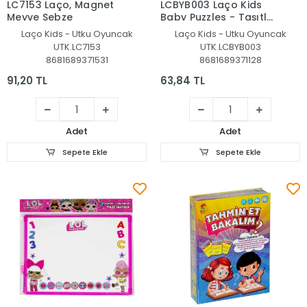
LC7153 Laço, Magnet
LCBYB003 Laço Kids
Meyve Sebze
Baby Puzzles - Taşıtlar
/ 2+2+3+4 Parça
Laço Kids - Utku Oyuncak
Laço Kids - Utku Oyuncak
Puzzle / +1 yaş
UTK.LC7153
UTK.LCBYB003
8681689371531
8681689371128
91,20 TL
63,84 TL
Adet
Adet
Sepete Ekle
Sepete Ekle