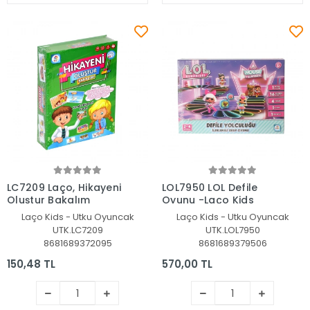
Sepete Ekle
Sepete Ekle
LC7209 Laço, Hikayeni
LOL7950 LOL Defile
Oluştur Bakalım
Oyunu -Laço Kids
Laço Kids - Utku Oyuncak
Laço Kids - Utku Oyuncak
UTK.LC7209
UTK.LOL7950
8681689372095
8681689379506
150,48 TL
570,00 TL