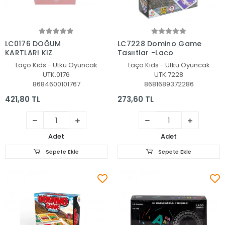
Sepete Ekle
Sepete Ekle
LC0176 DOĞUM
LC7228 Domino Game
KARTLARI KIZ
Taşııtlar -Laço
Laço Kids - Utku Oyuncak
Laço Kids - Utku Oyuncak
UTK.0176
UTK.7228
8684600101767
8681689372286
421,80 TL
273,60 TL
Adet
Adet
Sepete Ekle
Sepete Ekle