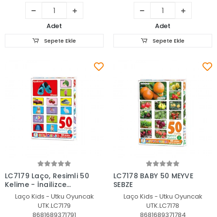
Adet
Adet
Sepete Ekle
Sepete Ekle
Sepete Ekle
Sepete Ekle
LC7179 Laço, Resimli 50
LC7178 BABY 50 MEYVE
Kelime - İngilizce
SEBZE
Destekli / +12 ay
Laço Kids - Utku Oyuncak
Laço Kids - Utku Oyuncak
UTK.LC7179
UTK.LC7178
8681689371791
8681689371784