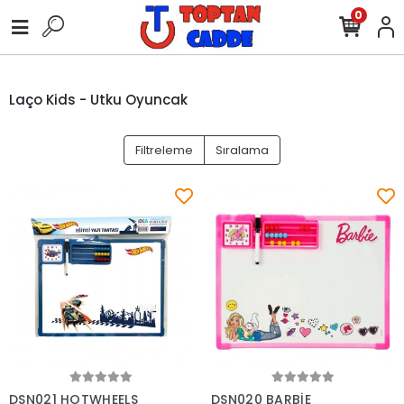
0
Laço Kids - Utku Oyuncak
Filtreleme
Sıralama
Sepete Ekle
Sepete Ekle
DSN021 HOTWHEELS
DSN020 BARBİE