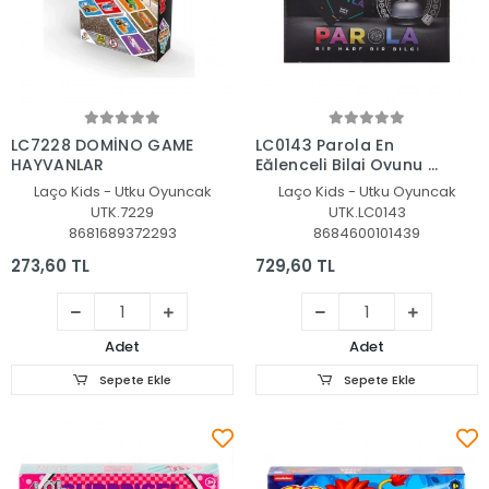
Sepete Ekle
Sepete Ekle
LC7228 DOMİNO GAME
LC0143 Parola En
HAYVANLAR
Eğlenceli Bilgi Oyunu -
Laçokids
Laço Kids - Utku Oyuncak
Laço Kids - Utku Oyuncak
UTK.7229
UTK.LC0143
8681689372293
8684600101439
273,60 TL
729,60 TL
Adet
Adet
Sepete Ekle
Sepete Ekle