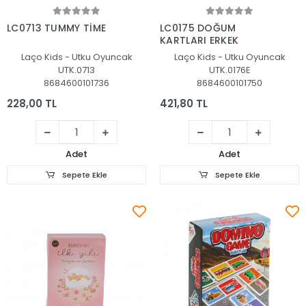
Sepete Ekle
Sepete Ekle
LC0713 TUMMY TİME
LC0175 DOĞUM
KARTLARI ERKEK
Laço Kids - Utku Oyuncak
Laço Kids - Utku Oyuncak
UTK.0713
UTK.0176E
8684600101736
8684600101750
228,00 TL
421,80 TL
Adet
Adet
Sepete Ekle
Sepete Ekle