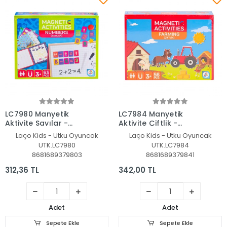
Sepete Ekle
Sepete Ekle
LC7980 Manyetik
LC7984 Manyetik
Aktivite Sayılar -
Aktivite Çiftlik -
Laçokids
Laçokids
Laço Kids - Utku Oyuncak
Laço Kids - Utku Oyuncak
UTK.LC7980
UTK.LC7984
8681689379803
8681689379841
312,36 TL
342,00 TL
Adet
Adet
Sepete Ekle
Sepete Ekle