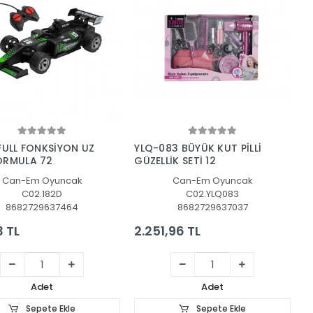
Sepete Ekle
Sepete Ekle
FULL FONKSİYON UZ
YLQ-083 BÜYÜK KUT PİLLİ
ORMULA 72
GÜZELLİK SETİ 12
Can-Em Oyuncak
Can-Em Oyuncak
C02.182D
C02.YLQ083
8682729637464
8682729637037
3 TL
2.251,96 TL
Adet
Adet
Sepete Ekle
Sepete Ekle