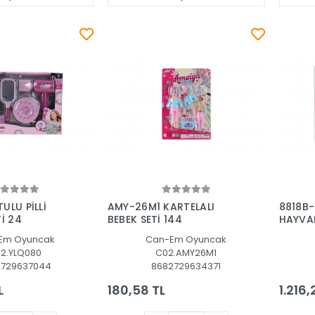
Sepete Ekle
Sepete Ekle
ULU PİLLİ
AMY-26M1 KARTELALI
8818B
Tİ 24
BEBEK SETİ 144
HAYVAN
Em Oyuncak
Can-Em Oyuncak
2.YLQ080
C02.AMY26M1
2729637044
8682729634371
L
180,58 TL
1.216,