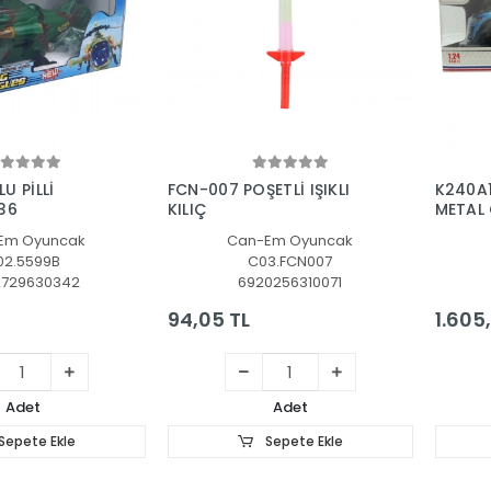
Sepete Ekle
Sepete Ekle
U PİLLİ
FCN-007 POŞETLİ IŞIKLI
K240A
36
KILIÇ
METAL
12
Em Oyuncak
Can-Em Oyuncak
02.5599B
C03.FCN007
2729630342
6920256310071
94,05 TL
1.605
Adet
Adet
Sepete Ekle
Sepete Ekle