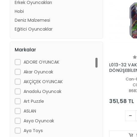
Erkek Oyuncakları
Hobi
Deniz Malzemesi
Eğitici Oyuncaklar
Markalar
ADORE OYUNCAK
L013-32 VA
DÖNÜŞEBİLE
Akar Oyuncak
Can-
AKÇİÇEK OYUNCAK
C0
868
Anadolu Oyuncak
351,58 TL
Art Puzzle
ASLAN
Asya Oyuncak
Aya Toys