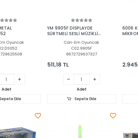
Sepete Ekle
Sepete Ekle
METAL
YM 9905F DİSPLAYDE
6006 
 52
SÜRTMELİ SESLİ MÜZİKLİ
MİKRO
ARABA
KUTUSU
Em Oyuncak
Can-Em Oyuncak
02.DS052
C02.9905F
2729625508
8672729637327
511,18 TL
2.945
Adet
Adet
Sepete Ekle
Sepete Ekle