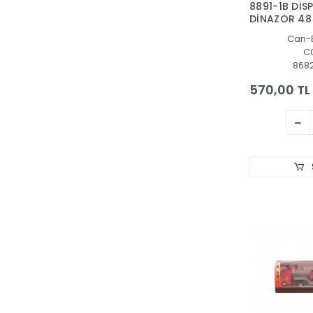
8891-1B DİS
Prestij Oyuncak
DİNAZOR 48
RAVENSBURGER
Can-
Redka - KumToys
C
868
Samatlı Oyuncak
570,00 TL
Selay Oyuncak
SİMBA
Smoby
SPIN MASTER
Star Oyun Aletleri
SUNMAN
Taşpınar
UJ Toys
VARDEM OYUNCAK
Yaka Oyuncak