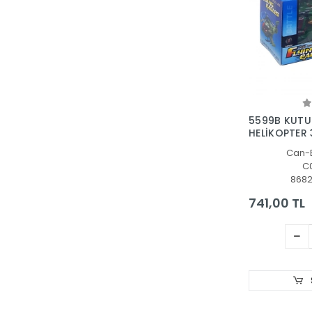
5599B KUTUL
HELİKOPTER 
Can-
C
868
741,00 TL