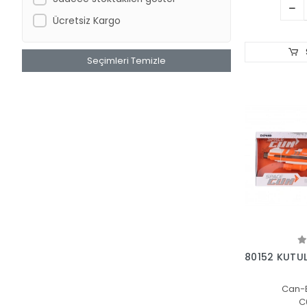
FEN TOYS
Ücretsiz Kargo
Fisher-Price
Gamze Bebek
Seçimleri Temizle
Gepettoys
Giochi Preziosi
GRAN TOYS
Halit Can Oyuncak
HASBRO
HOT WHEELS
Karsan
KİKİ
Kızılkaya Oyuncak
80152 KUTUL
Ks Puzzle
Can-
KY Spor Malzemeleri
C