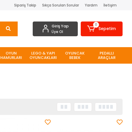
Sipariş Takip
Sıkça Sorulan Sorular
Yardım
İletişim
0
Giriş Yap
Sepetim
Üye Ol
OYUN
LEGO & YAPI
OYUNCAK
PEDALLI
HAMURLARI
OYUNCAKLARI
BEBEK
ARAÇLAR