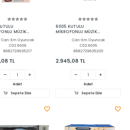
Sepete Ekle
Sepete Ekle
KUTULU
6005 KUTULU
FONLU MÜZİK
MİKROFONLU MÜZİK
 12
KUTUSU 12
Can-Em Oyuncak
Can-Em Oyuncak
C02.6006
C02.6005
8682729635217
8682729635200
,08 TL
2.945,08 TL
Adet
Adet
Sepete Ekle
Sepete Ekle