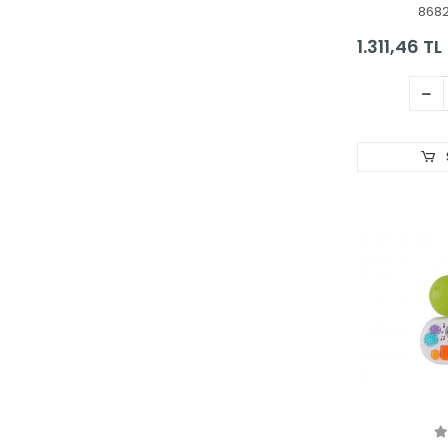
Laço Kids - Utku Oyuncak
868
LEGO
1.311,46 TL
Limon Oyuncak
MATTEL
Mega Oyuncak
NECO TOYS
Nizam Plastik
Okutan Hobi
Onyıl Oyuncak
Oydaş Oyuncak
Öz Bayraktar Plastik
Özaydınlar
Pilsan Oyuncak
POLESIE