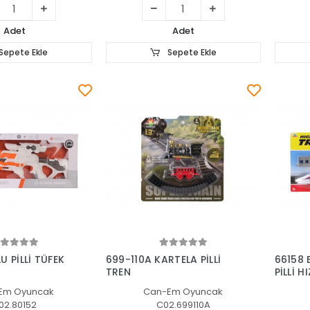
Adet
Adet
Sepete Ekle
Sepete Ekle
Sepete Ekle
Sepete Ekle
U PİLLİ TÜFEK
699-110A KARTELA PİLLİ
66158 
TREN
PİLLİ H
Em Oyuncak
Can-Em Oyuncak
02.80152
C02.699110A