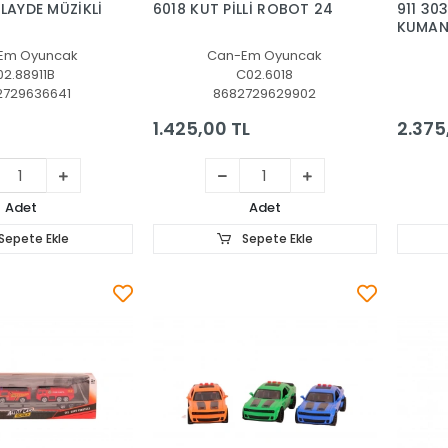
PLAYDE MÜZİKLİ
6018 KUT PİLLİ ROBOT 24
911 30
KUMAN
Em Oyuncak
Can-Em Oyuncak
02.88911B
C02.6018
2729636641
8682729629902
1.425,00 TL
2.375
Adet
Adet
Sepete Ekle
Sepete Ekle