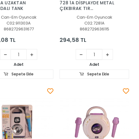
3A UZAKTAN
728 1A DİSPLAYDE METAL
DALI TANK
ÇEKBIRAK TIR
KAFASI(Belirtilen fiyat,
Can-Em Oyuncak
Can-Em Oyuncak
tekli satış için adet
C02.911303A
C02.7281A
fiyatıdır.)
8682729631677
8682729636115
,08 TL
294,58 TL
Adet
Adet
Sepete Ekle
Sepete Ekle