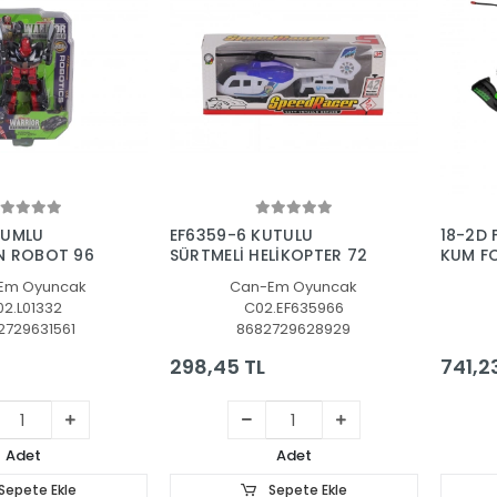
Sepete Ekle
Sepete Ekle
KUMLU
EF6359-6 KUTULU
18-2D 
N ROBOT 96
SÜRTMELİ HELİKOPTER 72
KUM F
Em Oyuncak
Can-Em Oyuncak
2.L01332
C02.EF635966
2729631561
8682729628929
298,45 TL
741,2
Adet
Adet
Sepete Ekle
Sepete Ekle