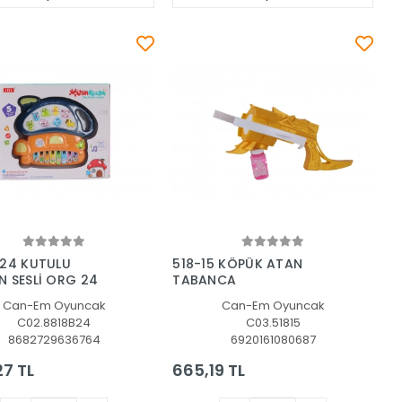
Sepete Ekle
Sepete Ekle
-24 KUTULU
518-15 KÖPÜK ATAN
 SESLİ ORG 24
TABANCA
Can-Em Oyuncak
Can-Em Oyuncak
C02.8818B24
C03.51815
8682729636764
6920161080687
27 TL
665,19 TL