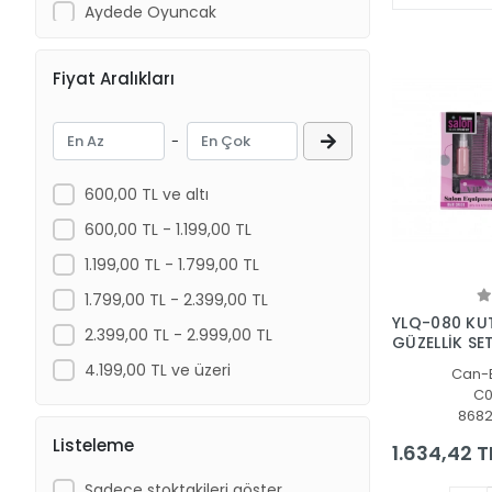
Aydede Oyuncak
Barbie
Fiyat Aralıkları
BİRLİK TOYS
BRİO
-
CA GAMES
CAN OYUNCAK
600,00 TL ve altı
Can-Em Oyuncak
600,00 TL - 1.199,00 TL
Çekirdek Zeka
1.199,00 TL - 1.799,00 TL
Chiva
1.799,00 TL - 2.399,00 TL
YLQ-080 KUT
CLEMENTONI
2.399,00 TL - 2.999,00 TL
GÜZELLİK SE
Dıy Toy
4.199,00 TL ve üzeri
Can-
C0
DOLU OYUNCAK
868
Efe Toys
Listeleme
1.634,42 T
EMY Grup
Sadece stoktakileri göster