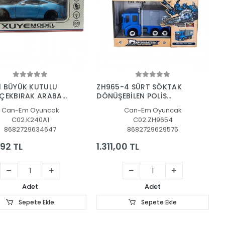
Sepete Ekle
Sepete Ekle
1 BÜYÜK KUTULU
ZH965-4 SÜRT SÖKTAK
 ÇEKBIRAK ARABA
DÖNÜŞEBİLEN POLİS
KAMYONU 12
Can-Em Oyuncak
Can-Em Oyuncak
C02.K240A1
C02.ZH9654
8682729634647
8682729629575
,92 TL
1.311,00 TL
Adet
Adet
Sepete Ekle
Sepete Ekle