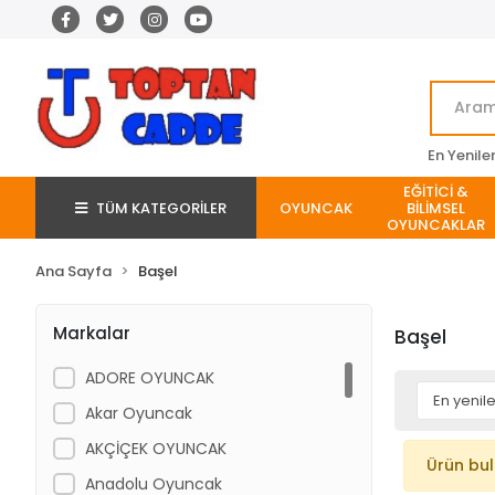
En Yenile
EĞİTİCİ &
TÜM KATEGORİLER
OYUNCAK
BİLİMSEL
OYUNCAKLAR
Ana Sayfa
Başel
Markalar
Başel
ADORE OYUNCAK
Akar Oyuncak
AKÇİÇEK OYUNCAK
Ürün bu
Anadolu Oyuncak