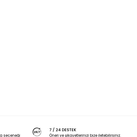
7 / 24 DESTEK
a seçeneği
Öneri ve şikayetlerinizi bize iletebilirsiniz.