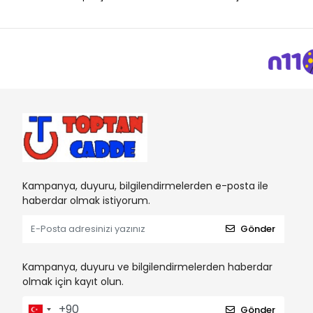
Dıy Toy
DOLU OYUNCAK
Efe Toys
EMY Grup
FEN TOYS
Fisher-Price
Gamze Bebek
Gepettoys
Kampanya, duyuru, bilgilendirmelerden e-posta ile
Giochi Preziosi
haberdar olmak istiyorum.
GRAN TOYS
Gönder
Halit Can Oyuncak
HASBRO
Kampanya, duyuru ve bilgilendirmelerden haberdar
olmak için kayıt olun.
HOT WHEELS
Karsan
Gönder