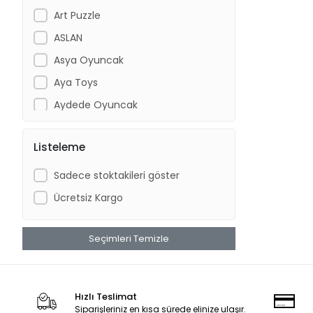
Art Puzzle
ASLAN
Asya Oyuncak
Aya Toys
Aydede Oyuncak
Barbie
Listeleme
BİRLİK TOYS
BRİO
Sadece stoktakileri göster
CA GAMES
Ücretsiz Kargo
CAN OYUNCAK
Can-Em Oyuncak
Seçimleri Temizle
Çekirdek Zeka
Chiva
Hızlı Teslimat
CLEMENTONI
Siparişleriniz en kısa sürede elinize ulaşır.