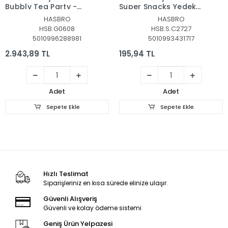
Bubbly Tea Party -
Super Snacks Yedek
Fokurdayan Çay
Mama Paketi +3 yaş
HASBRO
HASBRO
Partisi Lala +3 yaş
HSB.G0608
HSB.S.C2727
5010996288981
5010993431717
2.943,89 TL
195,94 TL
Adet
Adet
Sepete Ekle
Sepete Ekle
Hızlı Teslimat
Siparişleriniz en kısa sürede elinize ulaşır.
Güvenli Alışveriş
Güvenli ve kolay ödeme sistemi
Geniş Ürün Yelpazesi