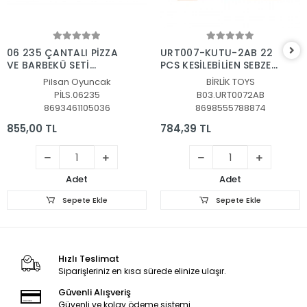
Sepete Ekle
Sepete Ekle
06 235 ÇANTALI PİZZA
URT007-KUTU-2AB 22
VE BARBEKÜ SETİ
PCS KESİLEBİLİEN SEBZE
KARMA A101
MEYVELER
Pilsan Oyuncak
BİRLİK TOYS
PİLS.06235
B03.URT0072AB
8693461105036
8698555788874
855,00 TL
784,39 TL
Adet
Adet
Sepete Ekle
Sepete Ekle
Hızlı Teslimat
Siparişleriniz en kısa sürede elinize ulaşır.
Güvenli Alışveriş
Güvenli ve kolay ödeme sistemi