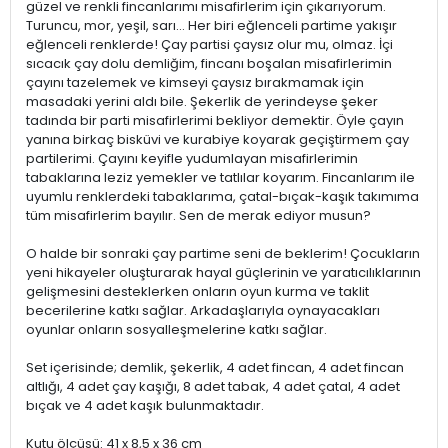
güzel ve renkli fincanlarımı misafirlerim için çıkarıyorum.
Turuncu, mor, yeşil, sarı… Her biri eğlenceli partime yakışır
eğlenceli renklerde! Çay partisi çaysız olur mu, olmaz. İçi
sıcacık çay dolu demliğim, fincanı boşalan misafirlerimin
çayını tazelemek ve kimseyi çaysız bırakmamak için
masadaki yerini aldı bile. Şekerlik de yerindeyse şeker
tadında bir parti misafirlerimi bekliyor demektir. Öyle çayın
yanına birkaç bisküvi ve kurabiye koyarak geçiştirmem çay
partilerimi. Çayını keyifle yudumlayan misafirlerimin
tabaklarına leziz yemekler ve tatlılar koyarım. Fincanlarım ile
uyumlu renklerdeki tabaklarıma, çatal-bıçak-kaşık takımıma
tüm misafirlerim bayılır. Sen de merak ediyor musun?
O halde bir sonraki çay partime seni de beklerim! Çocukların
yeni hikayeler oluşturarak hayal güçlerinin ve yaratıcılıklarının
gelişmesini desteklerken onların oyun kurma ve taklit
becerilerine katkı sağlar. Arkadaşlarıyla oynayacakları
oyunlar onların sosyalleşmelerine katkı sağlar.
Set içerisinde; demlik, şekerlik, 4 adet fincan, 4 adet fincan
altlığı, 4 adet çay kaşığı, 8 adet tabak, 4 adet çatal, 4 adet
bıçak ve 4 adet kaşık bulunmaktadır.
Kutu ölçüsü: 41 x 8,5 x 36 cm