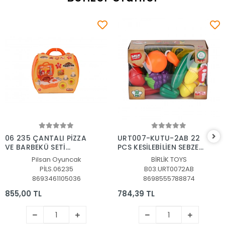
Sepete Ekle
Sepete Ekle
06 235 ÇANTALI PİZZA
URT007-KUTU-2AB 22
VE BARBEKÜ SETİ
PCS KESİLEBİLİEN SEBZE
KARMA A101
MEYVELER
Pilsan Oyuncak
BİRLİK TOYS
PİLS.06235
B03.URT0072AB
8693461105036
8698555788874
855,00 TL
784,39 TL