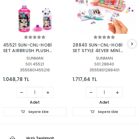
Sepete Ekle
Sepete Ekle
45521 SUN-CNL-HOBİ
28840 SUN-CNL-HOBİ
SET AIRBRUSH PLUSH
SET STYLE 4EVER MİNİ
MYSTERY MINI PLUSH
KIRTASİYE MAKİNESİ
SUNMAN
SUNMAN
NEON SERIES 2
S01.45521
S01.28840
3555801455216
3555801288401
1.048,78 TL
1.717,64 TL
Adet
Adet
Sepete Ekle
Sepete Ekle
Hızlı Teslimat