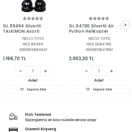
Sepete Ekle
Sepete Ekle
SIL 88494 Silverlit
SIL 84786 Silverlit Air
TALKIMON Asorti
Python Helikopter
NECO TOYS
NECO TOYS
N02.88494
N02.SIL84786
4891813884941
4891813847861
1.199,70 TL
2.653,20 TL
Adet
Adet
Sepete Ekle
Sepete Ekle
Hızlı Teslimat
Siparişleriniz en kısa sürede elinize ulaşır.
Güvenli Alışveriş