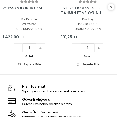
Sepete Ekle
Sepete Ekle
25124 COLOR BOOM
1631550 KOLAYSA BUL
TAHMİN ETME OYUNU
Ks Puzzle
Dıy Toy
KS.25124
D07.1631550
8681842251243
8681447072342
1.422,00 TL
101,25 TL
Adet
Adet
Sepete Ekle
Sepete Ekle
Hızlı Teslimat
Siparişleriniz en kısa sürede elinize ulaşır.
Güvenli Alışveriş
Güvenli ve kolay ödeme sistemi
Geniş Ürün Yelpazesi
Binlerce ürün ve kampanya seçeneği