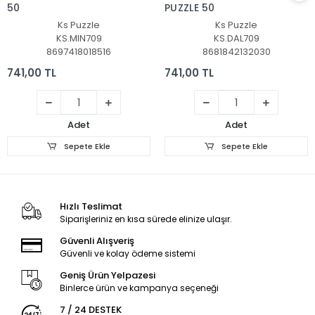
50
PUZZLE 50
Ks Puzzle
Ks Puzzle
KS.MIN709
KS.DAL709
8697418018516
8681842132030
741,00 TL
741,00 TL
Adet
Adet
Sepete Ekle
Sepete Ekle
Hızlı Teslimat
Siparişleriniz en kısa sürede elinize ulaşır.
Güvenli Alışveriş
Güvenli ve kolay ödeme sistemi
Geniş Ürün Yelpazesi
Binlerce ürün ve kampanya seçeneği
7 / 24 DESTEK