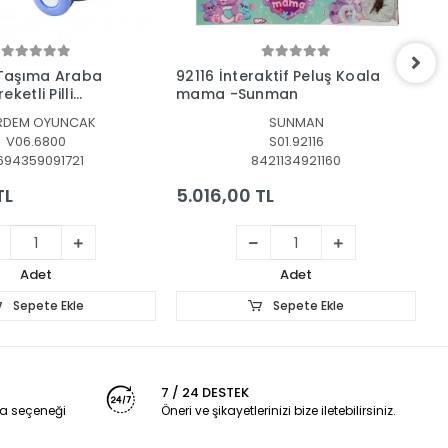
Sepete Ekle
Sepete Ekle
Taşıma Araba
92116 İnteraktif Peluş Koala
G
ketli Pilli
mama -Sunman
K
t -Vardem
RDEM OYUNCAK
SUNMAN
V06.6800
S01.92116
694359091721
8421134921160
TL
5.016,00 TL
3
Adet
Adet
Sepete Ekle
Sepete Ekle
7 / 24 DESTEK
a seçeneği
Öneri ve şikayetlerinizi bize iletebilirsiniz.