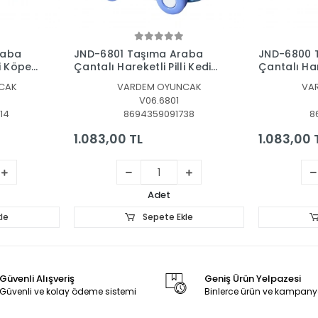
le
Sepete Ekle
raba
JND-6801 Taşıma Araba
JND-6800 
li Köpek
Çantalı Hareketli Pilli Kedi
Çantalı Hare
ak
Set -Vardem Oyuncak
Tavşan Se
CAK
VARDEM OYUNCAK
VA
Oyuncak
V06.6801
14
8694359091738
8
1.083,00 TL
1.083,00 
Adet
le
Sepete Ekle
Güvenli Alışveriş
Geniş Ürün Yelpazesi
Güvenli ve kolay ödeme sistemi
Binlerce ürün ve kampany