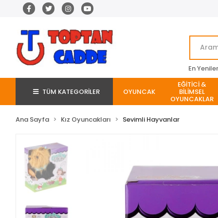
En Yenile
EĞİTİCİ &
TÜM KATEGORİLER
OYUNCAK
BİLİMSEL
OYUNCAKLAR
Ana Sayfa
Kız Oyuncakları
Sevimli Hayvanlar