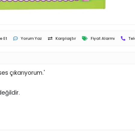
e Et
Yorum Yaz
Karşılaştır
Fiyat Alarmı
Tel
ses çıkarıyorum.'
değildir.