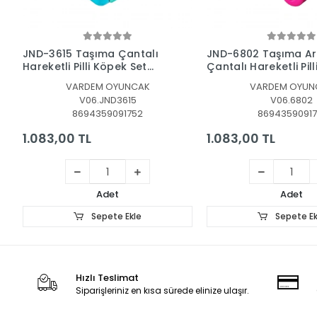
Sepete Ekle
Sepete Ek
JND-3615 Taşıma Çantalı
JND-6802 Taşıma A
Hareketli Pilli Köpek Set
Çantalı Hareketli Pil
(Pet Shop) -Vardem
Set -Vardem Oyunc
VARDEM OYUNCAK
VARDEM OYUN
Oyuncak
V06.JND3615
V06.6802
8694359091752
86943590917
1.083,00 TL
1.083,00 TL
Adet
Adet
Sepete Ekle
Sepete Ek
Hızlı Teslimat
Siparişleriniz en kısa sürede elinize ulaşır.