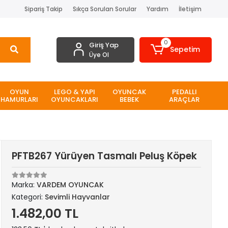
Sipariş Takip
Sıkça Sorulan Sorular
Yardım
İletişim
0
Giriş Yap
Sepetim
Üye Ol
OYUN
LEGO & YAPI
OYUNCAK
PEDALLI
HAMURLARI
OYUNCAKLARI
BEBEK
ARAÇLAR
PFTB267 Yürüyen Tasmalı Peluş Köpek
Marka:
VARDEM OYUNCAK
Kategori:
Sevimli Hayvanlar
1.482,00 TL