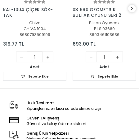
Sepete Ekle
Sepete Ekle
KAL-1004 ÇİÇEK SÖK-
03 660 GEOMETRİK
TAK
BULTAK OYUNU SERİ 2
Chiva
Pilsan Oyuncak
CHİVA.1004
PİLS.03660
8680793509199
8693461103636
319,77 TL
693,00 TL
Adet
Adet
Sepete Ekle
Sepete Ekle
Hızlı Teslimat
Siparişleriniz en kısa sürede elinize ulaşır.
Güvenli Alışveriş
Güvenli ve kolay ödeme sistemi
Geniş Ürün Yelpazesi
Binlerce ürün ve kampanya seçeneği