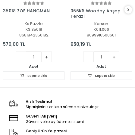
Sepete Ekle
Sepete Ekle
35018 ZOE HANGMAN
066KR Woodoy Ahşap
Terazi
Ks Puzzle
Karsan
KS.35018
K011.066
8681842350182
8699916500661
570,00 TL
950,19 TL
Adet
Adet
Sepete Ekle
Sepete Ekle
Hızlı Teslimat
Siparişleriniz en kısa sürede elinize ulaşır.
Güvenli Alışveriş
Güvenli ve kolay ödeme sistemi
Geniş Ürün Yelpazesi