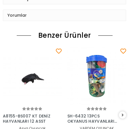
Yorumlar
Benzer Ürünler
Sepete Ekle
Sepete Ekle
A8155-BS007 KT DENİZ
SH-6432 13PCS
HAYVANLARI 12 ASST
OKYANUS HAYVANLARI
2LİTRE
Asya Oyuncak
VARDEM OYUNCAK