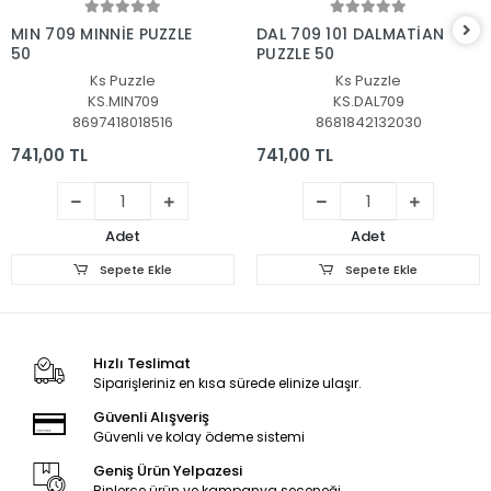
Sepete Ekle
Sepete Ekle
MIN 709 MINNİE PUZZLE
DAL 709 101 DALMATİAN
50
PUZZLE 50
Ks Puzzle
Ks Puzzle
KS.MIN709
KS.DAL709
8697418018516
8681842132030
741,00 TL
741,00 TL
Adet
Adet
Sepete Ekle
Sepete Ekle
Hızlı Teslimat
Siparişleriniz en kısa sürede elinize ulaşır.
Güvenli Alışveriş
Güvenli ve kolay ödeme sistemi
Geniş Ürün Yelpazesi
Binlerce ürün ve kampanya seçeneği