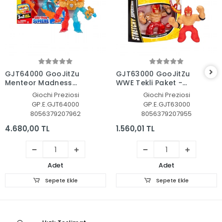
Sepete Ekle
Sepete Ekle
GJT64000 GooJitZu
GJT63000 GooJitZu
Menteor Madness
WWE Tekli Paket -
Gootron Supreme -
42898
Giochi Preziosi
Giochi Preziosi
43028
GP.E.GJT64000
GP.E.GJT63000
8056379207962
8056379207955
4.680,00 TL
1.560,01 TL
Adet
Adet
Sepete Ekle
Sepete Ekle