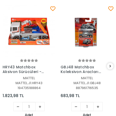
Sepete Ekle
Sepete Ekle
HRY43 Matchbox
GBJ48 Matchbox
Aksiyon Sürücüleri -
Koleksiyon Araçları
Çekici ve Tamir
Serisi
MATTEL
MATTEL
Kamyonu
MATTEL.J1.HRY43
MATTEL.J1.GBJ48
194735188864
887961716535
1.823,98 TL
683,98 TL
Adet
Adet