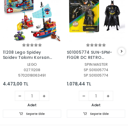
Sepete Ekle
Sepete Ekle
11208 Lego Spidey
S01005774 SUN-SPM-
Spidey Takımı Korsan
FİGÜR DC RETRO
Gemisi 201 parça +4
COLLECTION DC 4A
LEGO
SPIN MASTER
yaş
KRTL EXC
027.11208
SP.S01005774
5702018063491
SP.S01005774
4.473,00 TL
1.078,44 TL
Adet
Adet
Sepete Ekle
Sepete Ekle