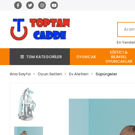
En Yenile
EĞİTİCİ &
TÜM KATEGORİLER
OYUNCAK
BİLİMSEL
OYUNCAKLAR
Ana Sayfa
Oyun Setleri
Ev Aletleri
Süpürgeler