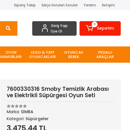
Sipariş Takip
Sıkça Sorulan Sorular
Yardım
İletişim
0
Giriş Yap
Sepetim
Üye Ol
OYUN
LEGO & YAPI
OYUNCAK
PEDALLI
HAMURLARI
OYUNCAKLARI
BEBEK
ARAÇLAR
7600330316 Smoby Temizlik Arabası
ve Elektrikli Süpürgesi Oyun Seti
Marka:
SİMBA
Kategori:
Süpürgeler
3.475,44 TL