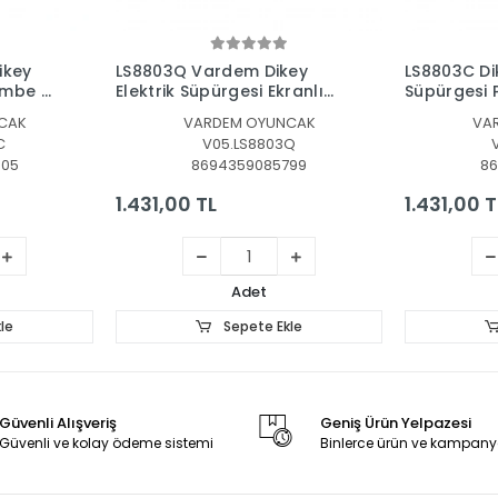
le
Sepete Ekle
ey
LS8803C Dikey Elektrik
006841 Miele
ranlı
Süpürgesi Pembe
Oyuncak S
CAK
VARDEM OYUNCAK
Q
V04.LS8803C
99
8694359085782
4
1.431,00 TL
2.280,60 
Adet
le
Sepete Ekle
Güvenli Alışveriş
Geniş Ürün Yelpazesi
Güvenli ve kolay ödeme sistemi
Binlerce ürün ve kampany