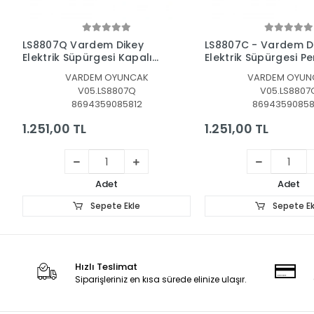
Sepete Ekle
Sepete Ek
LS8807C - Vardem Dikey
LS8803Q Vardem Dik
Elektrik Süpürgesi Pembe 3
Elektrik Süpürgesi Ek
in1 Kapalı Kutu
Kutu Yeşil-Gri 3 in1
VARDEM OYUNCAK
VARDEM OYUN
V05.LS8807C
V05.LS8803
8694359085805
86943590857
1.251,00 TL
1.431,00 TL
Adet
Adet
Sepete Ekle
Sepete Ek
Hızlı Teslimat
Siparişleriniz en kısa sürede elinize ulaşır.