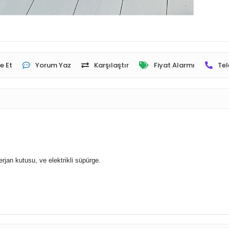
e Et
Yorum Yaz
Karşılaştır
Fiyat Alarmı
Tel
rjan kutusu, ve elektrikli süpürge.