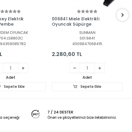
Sepete Ekle
Sepete Ekle
 Elektrikli
7600330319 Rowenta
7
üpürge
Oyuncak Temizlik Arabası +
S
Elektrikli Süpürge
SUNMAN
SİMBA
S01.6841
024.7600330319
009847068415
3032163303190
TL
4.692,33 TL
2
Adet
Adet
Sepete Ekle
Sepete Ekle
7 / 24 DESTEK
a seçeneği
Öneri ve şikayetlerinizi bize iletebilirsiniz.