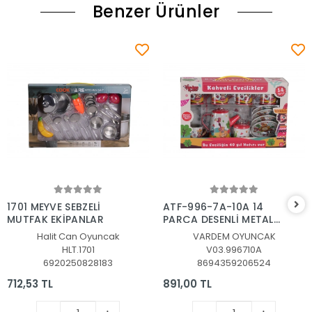
Benzer Ürünler
Sepete Ekle
Sepete Ekle
1701 MEYVE SEBZELİ
ATF-996-7A-10A 14
MUTFAK EKİPANLAR
PARÇA DESENLİ METAL
ÇAY SET
Halit Can Oyuncak
VARDEM OYUNCAK
HLT.1701
V03.996710A
6920250828183
8694359206524
712,53 TL
891,00 TL