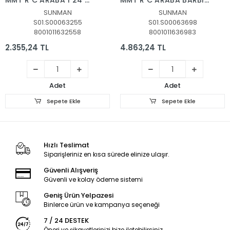
MMT R C ARABA 1 24 H
MMT R C ARABA BARBIE
WHEELS URBAN AGENT
CITY CAR 25 SCX26 F F
SUNMAN
SUNMAN
DRIFT ROD F F IŞIKLI
2 4 GHZ
S01.S00063255
S01.S00063698
8001011632558
8001011636983
2.355,24 TL
4.863,24 TL
Adet
Adet
Sepete Ekle
Sepete Ekle
Hızlı Teslimat
Siparişleriniz en kısa sürede elinize ulaşır.
Güvenli Alışveriş
Güvenli ve kolay ödeme sistemi
Geniş Ürün Yelpazesi
Binlerce ürün ve kampanya seçeneği
7 / 24 DESTEK
Öneri ve şikayetlerinizi bize iletebilirsiniz.