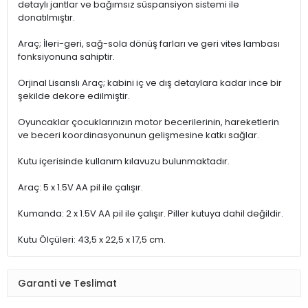
detaylı jantlar ve bağımsız süspansiyon sistemi ile
donatılmıştır.
Araç; İleri-geri, sağ-sola dönüş farları ve geri vites lambası
fonksiyonuna sahiptir.
Orjinal Lisanslı Araç; kabini iç ve dış detaylara kadar ince bir
şekilde dekore edilmiştir.
Oyuncaklar çocuklarınızın motor becerilerinin, hareketlerin
ve beceri koordinasyonunun gelişmesine katkı sağlar.
Kutu içerisinde kullanım kılavuzu bulunmaktadır.
Araç: 5 x 1.5V AA pil ile çalışır.
Kumanda: 2 x 1.5V AA pil ile çalışır. Piller kutuya dahil değildir.
Kutu Ölçüleri: 43,5 x 22,5 x 17,5 cm.
Garanti ve Teslimat