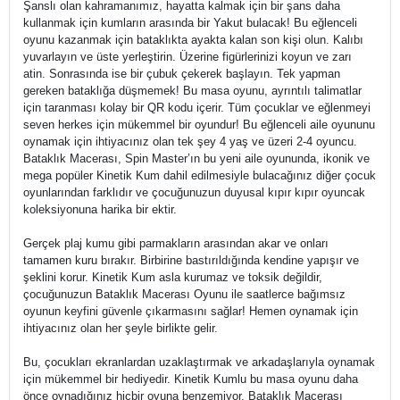
Şanslı olan kahramanımız, hayatta kalmak için bir şans daha
kullanmak için kumların arasında bir Yakut bulacak! Bu eğlenceli
oyunu kazanmak için bataklıkta ayakta kalan son kişi olun. Kalıbı
yuvarlayın ve üste yerleştirin. Üzerine figürlerinizi koyun ve zarı
atin. Sonrasında ise bir çubuk çekerek başlayın. Tek yapman
gereken bataklığa düşmemek! Bu masa oyunu, ayrıntılı talimatlar
için taranması kolay bir QR kodu içerir. Tüm çocuklar ve eğlenmeyi
seven herkes için mükemmel bir oyundur! Bu eğlenceli aile oyununu
oynamak için ihtiyacınız olan tek şey 4 yaş ve üzeri 2-4 oyuncu.
Bataklık Macerası, Spin Master’ın bu yeni aile oyununda, ikonik ve
mega popüler Kinetik Kum dahil edilmesiyle bulacağınız diğer çocuk
oyunlarından farklıdır ve çocuğunuzun duyusal kıpır kıpır oyuncak
koleksiyonuna harika bir ektir.
Gerçek plaj kumu gibi parmakların arasından akar ve onları
tamamen kuru bırakır. Birbirine bastırıldığında kendine yapışır ve
şeklini korur. Kinetik Kum asla kurumaz ve toksik değildir,
çocuğunuzun Bataklık Macerası Oyunu ile saatlerce bağımsız
oyunun keyfini güvenle çıkarmasını sağlar! Hemen oynamak için
ihtiyacınız olan her şeyle birlikte gelir.
Bu, çocukları ekranlardan uzaklaştırmak ve arkadaşlarıyla oynamak
için mükemmel bir hediyedir. Kinetik Kumlu bu masa oyunu daha
önce oynadığınız hiçbir oyuna benzemiyor. Bataklık Macerası