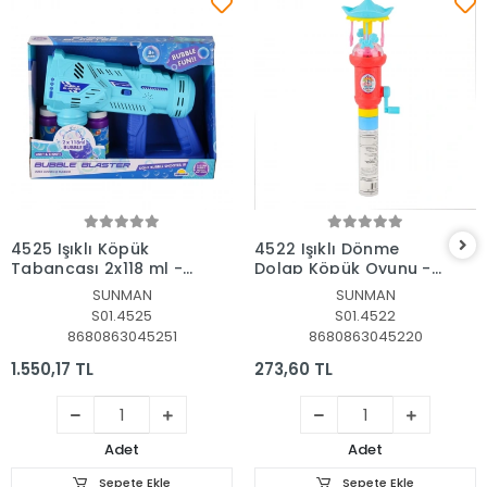
Sepete Ekle
Sepete Ekle
4525 Işıklı Köpük
4522 Işıklı Dönme
Tabancası 2x118 ml -
Dolap Köpük Oyunu -
Sunman
Sunman
SUNMAN
SUNMAN
S01.4525
S01.4522
8680863045251
8680863045220
1.550,17 TL
273,60 TL
Adet
Adet
Sepete Ekle
Sepete Ekle