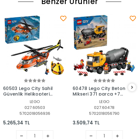
Benzer Ürünler
Sepete Ekle
Sepete Ekle
60503 Lego City Sahil
60478 Lego City Beton
Güvenlik Helikopteri
Mikseri 371 parça +7
551 parça +7 yaş
yaş
LEGO
LEGO
027.60503
027.60478
5702018056936
5702018056790
5.265,34 TL
3.509,74 TL