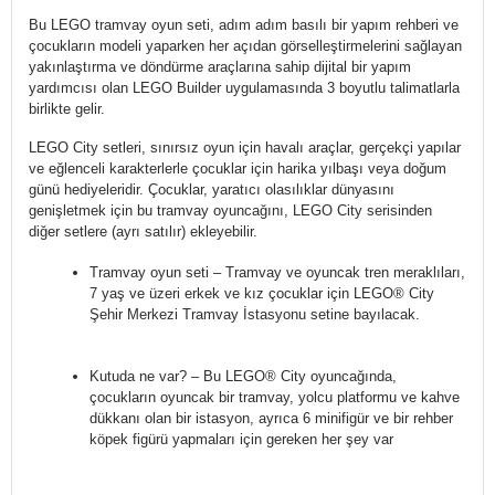
Bu LEGO tramvay oyun seti, adım adım basılı bir yapım rehberi ve
çocukların modeli yaparken her açıdan görselleştirmelerini sağlayan
yakınlaştırma ve döndürme araçlarına sahip dijital bir yapım
yardımcısı olan LEGO Builder uygulamasında 3 boyutlu talimatlarla
birlikte gelir.
LEGO City setleri, sınırsız oyun için havalı araçlar, gerçekçi yapılar
ve eğlenceli karakterlerle çocuklar için harika yılbaşı veya doğum
günü hediyeleridir. Çocuklar, yaratıcı olasılıklar dünyasını
genişletmek için bu tramvay oyuncağını, LEGO City serisinden
diğer setlere (ayrı satılır) ekleyebilir.
Tramvay oyun seti – Tramvay ve oyuncak tren meraklıları,
7 yaş ve üzeri erkek ve kız çocuklar için LEGO® City
Şehir Merkezi Tramvay İstasyonu setine bayılacak.
Kutuda ne var? – Bu LEGO® City oyuncağında,
çocukların oyuncak bir tramvay, yolcu platformu ve kahve
dükkanı olan bir istasyon, ayrıca 6 minifigür ve bir rehber
köpek figürü yapmaları için gereken her şey var