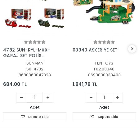
Sepete Ekle
Sepete Ekle
4782 SUN-RYL-MXX-
03340 ASKERİYE SET
GARAJ SET POLİS
AMBULANS ASKER
SUNMAN
FEN TOYS
TAŞIYICI HELİKOPTER
S01.4782
F02.03340
ARB 3R
8680863047828
8693830033403
684,00 TL
1.841,78 TL
Adet
Adet
Sepete Ekle
Sepete Ekle