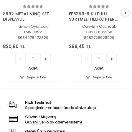
Sepete Ekle
Sepete Ekle
8892 METAL VİNÇ SETİ
EF6359-6 KUTULU
DİSPLAYDE
SÜRTMELİ HELİKOPTER
72
Limon Oyuncak
Can-Em Oyuncak
LMN.8892
C02.EF635966
8684278472329
8682729628929
820,80 TL
298,45 TL
Adet
Adet
Sepete Ekle
Sepete Ekle
Hızlı Teslimat
Siparişleriniz en kısa sürede elinize ulaşır.
Güvenli Alışveriş
Güvenli ve kolay ödeme sistemi
Geniş Ürün Yelpazesi