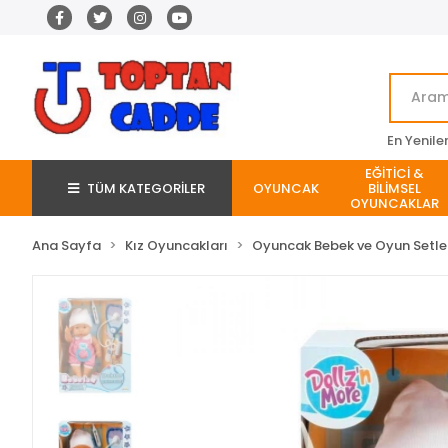
En Yenile
EĞİTİCİ &
TÜM KATEGORİLER
OYUNCAK
BİLİMSEL
OYUNCAKLAR
Ana Sayfa
Kız Oyuncakları
Oyuncak Bebek ve Oyun Setler