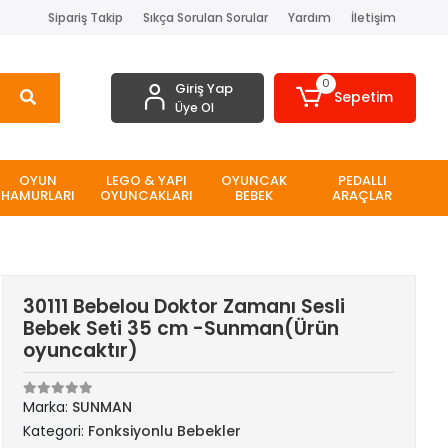
Sipariş Takip
Sıkça Sorulan Sorular
Yardım
İletişim
0
Giriş Yap
Sepetim
Üye Ol
OYUN
LEGO & YAPI
OYUNCAK
PEDALLI
HAMURLARI
OYUNCAKLARI
BEBEK
ARAÇLAR
30111 Bebelou Doktor Zamanı Sesli
Bebek Seti 35 cm -Sunman(Ürün
oyuncaktır)
Marka:
SUNMAN
Kategori:
Fonksiyonlu Bebekler