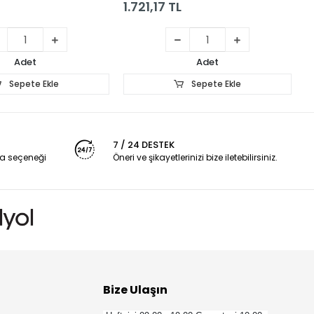
1.721,17 TL
1
Adet
Adet
Sepete Ekle
Sepete Ekle
7 / 24 DESTEK
a seçeneği
Öneri ve şikayetlerinizi bize iletebilirsiniz.
Bize Ulaşın