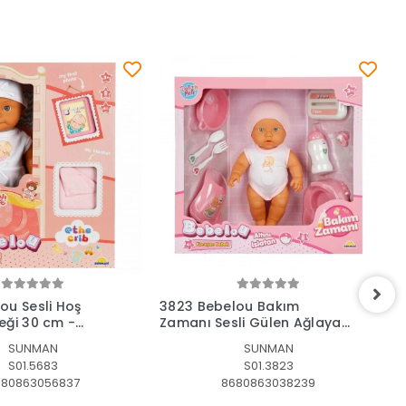
Sepete Ekle
Sepete Ekle
ou Sesli Hoş
3823 Bebelou Bakım
8
eği 30 cm -
Zamanı Sesli Gülen Ağlayan
K
Bebek 32 cm -Sunman
SUNMAN
SUNMAN
S01.5683
S01.3823
680863056837
8680863038239