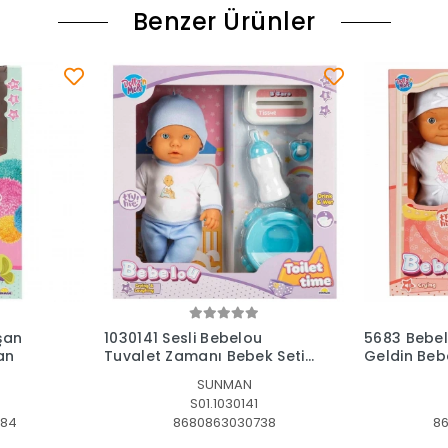
Benzer Ürünler
le
Sepete Ekle
şan
1030141 Sesli Bebelou
5683 Bebel
an
Tuvalet Zamanı Bebek Seti
Geldin Beb
32 cm -Sunman
Sunman
SUNMAN
S01.1030141
684
8680863030738
8