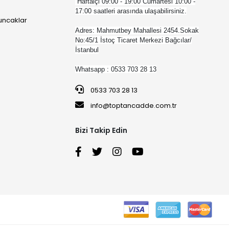
Haftaiçi 09:00 - 19:00 Cumartesi 10:00 -
17:00 saatleri arasında ulaşabilirsiniz.
yuncaklar
Adres: Mahmutbey Mahallesi 2454.Sokak
No:45/1 İstoç Ticaret Merkezi Bağcılar/
İstanbul
Whatsapp : 0533 703 28 13
0533 703 28 13
info@toptancadde.com.tr
Bizi Takip Edin