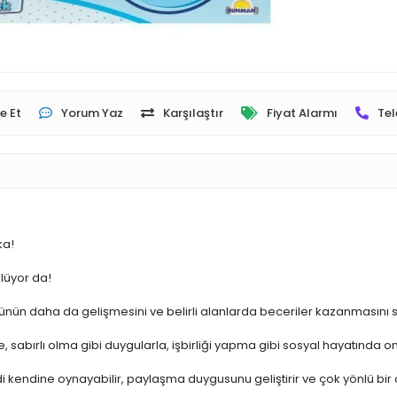
e Et
Yorum Yaz
Karşılaştır
Fiyat Alarmı
Tel
ka!
ülüyor da!
ücünün daha da gelişmesini ve belirli alanlarda beceriler kazanmasını 
bırlı olma gibi duygularla, işbirliği yapma gibi sosyal hayatında on
di kendine oynayabilir, paylaşma duygusunu geliştirir ve çok yönlü bir