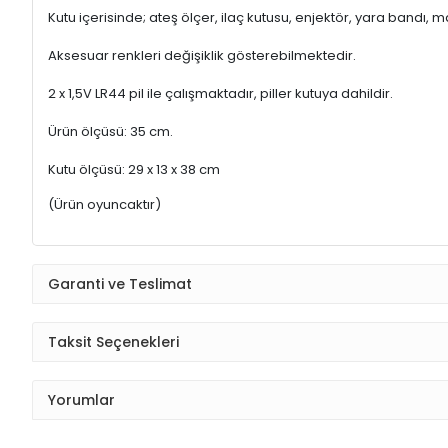
Kutu içerisinde; ateş ölçer, ilaç kutusu, enjektör, yara bandı
Aksesuar renkleri değişiklik gösterebilmektedir.
2 x 1,5V LR44 pil ile çalışmaktadır, piller kutuya dahildir.
Ürün ölçüsü: 35 cm.
Kutu ölçüsü: 29 x 13 x 38 cm
(Ürün oyuncaktır)
Garanti ve Teslimat
Taksit Seçenekleri
Yorumlar