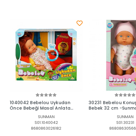
Sepete Ekle
Sepete Ek
1040042 Bebelou Uykudan
30231 Bebelou Konu
Önce Bebeği Masal Anlatan
Bebek 32 cm -Sunm
Pinokyo 40 cm -Sunman
SUNMAN
SUNMAN
S01.1040042
S01.30231
8680863026182
8680863056