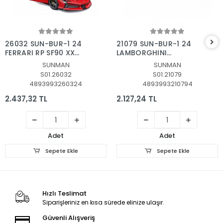
Sepete Ekle
Sepete Ekle
26032 SUN-BUR-1 24
21079 SUN-BUR-1 24
FERRARI RP SF90 XX
LAMBORGHINI
STRADALE FERR
AVENTADOR SV COUPE
SUNMAN
SUNMAN
KRMZ
S01.26032
S01.21079
4893993260324
4893993210794
2.437,32 TL
2.127,24 TL
Adet
Adet
Sepete Ekle
Sepete Ekle
Hızlı Teslimat
Siparişleriniz en kısa sürede elinize ulaşır.
Güvenli Alışveriş