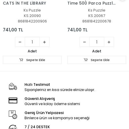
CATS İN THE LİBRARY
Time 500 Parça Puzzle
-KS Puzzle
Ks Puzzle
Ks Puzzle
KS.20090
KS.20067
8681842200906
8681842200678
741,00 TL
741,00 TL
Adet
Adet
Sepete Ekle
Sepete Ekle
Hızlı Teslimat
Siparişleriniz en kısa sürede elinize ulaşır.
Güvenli Alışveriş
Güvenli ve kolay ödeme sistemi
Geniş Ürün Yelpazesi
Binlerce ürün ve kampanya seçeneği
7 / 24 DESTEK