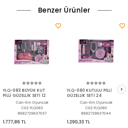
Benzer Ürünler
Sepete Ekle
Sepete Ekle
YLQ-083 BÜYÜK KUT
YLQ-080 KUTULU PİLLİ
PİLLİ GÜZELLİK SETİ 12
GÜZELLİK SETİ 24
Can-Em Oyuncak
Can-Em Oyuncak
C02.YLQ083
C02.YLQ080
8682729637037
8682729637044
1.777,86 TL
1.290,33 TL