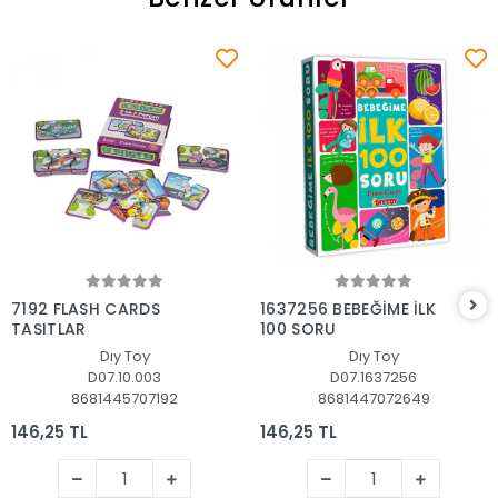
Sepete Ekle
Sepete Ekle
7192 FLASH CARDS
1637256 BEBEĞİME İLK
TAŞITLAR
100 SORU
Dıy Toy
Dıy Toy
D07.10.003
D07.1637256
8681445707192
8681447072649
146,25 TL
146,25 TL