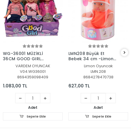
Sepete Ekle
Sepete Ekle
WG-36001 MÜZİKLİ
LMN208 Büyük Et
36CM GOOD GIRL
Bebek 34 cm -Limon
BEBEK
Oyuncak
VARDEM OYUNCAK
Limon Oyuncak
V04.WG36001
LMN.208
8694359098409
8684278470738
1.083,00 TL
627,00 TL
Adet
Adet
Sepete Ekle
Sepete Ekle