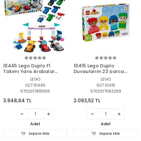
Sepete Ekle
Sepete Ekle
10445 Lego Duplo F1
10415 Lego Duplo
Takımı Yarış Arabaları
Duygularım 23 parça
ve Sürücüleri 70 parça
+1,5 yaş
LEGO
LEGO
+2aş
027.10445
027.10415
5702017815565
5702017583259
3.948,64 TL
2.093,52 TL
Adet
Adet
Sepete Ekle
Sepete Ekle