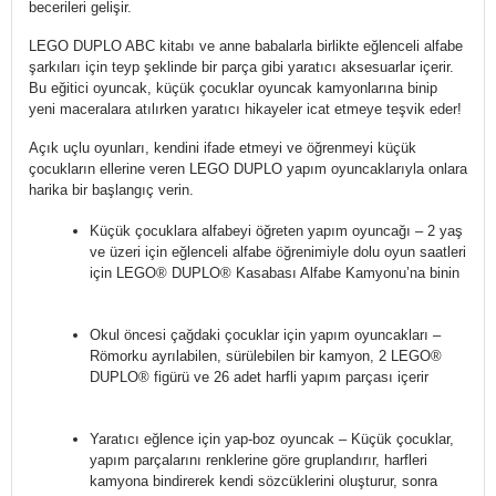
becerileri gelişir.
LEGO DUPLO ABC kitabı ve anne babalarla birlikte eğlenceli alfabe
şarkıları için teyp şeklinde bir parça gibi yaratıcı aksesuarlar içerir.
Bu eğitici oyuncak, küçük çocuklar oyuncak kamyonlarına binip
yeni maceralara atılırken yaratıcı hikayeler icat etmeye teşvik eder!
Açık uçlu oyunları, kendini ifade etmeyi ve öğrenmeyi küçük
çocukların ellerine veren LEGO DUPLO yapım oyuncaklarıyla onlara
harika bir başlangıç verin.
Küçük çocuklara alfabeyi öğreten yapım oyuncağı – 2 yaş
ve üzeri için eğlenceli alfabe öğrenimiyle dolu oyun saatleri
için LEGO® DUPLO® Kasabası Alfabe Kamyonu’na binin
Okul öncesi çağdaki çocuklar için yapım oyuncakları –
Römorku ayrılabilen, sürülebilen bir kamyon, 2 LEGO®
DUPLO® figürü ve 26 adet harfli yapım parçası içerir
Yaratıcı eğlence için yap-boz oyuncak – Küçük çocuklar,
yapım parçalarını renklerine göre gruplandırır, harfleri
kamyona bindirerek kendi sözcüklerini oluşturur, sonra