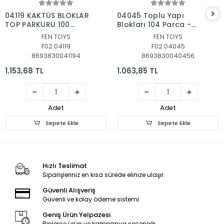
Sepete Ekle
Sepete Ekle
04119 KAKTÜS BLOKLAR
04045 Toplu Yapı
TOP PARKURU 100
Blokları 104 Parça -
PARÇA
Fentoys
FEN TOYS
FEN TOYS
F02.04119
F02.04045
8693830041194
8693830040456
1.153,68 TL
1.063,85 TL
Adet
Adet
Sepete Ekle
Sepete Ekle
Hızlı Teslimat
Siparişleriniz en kısa sürede elinize ulaşır.
Güvenli Alışveriş
Güvenli ve kolay ödeme sistemi
Geniş Ürün Yelpazesi
Binlerce ürün ve kampanya seçeneği