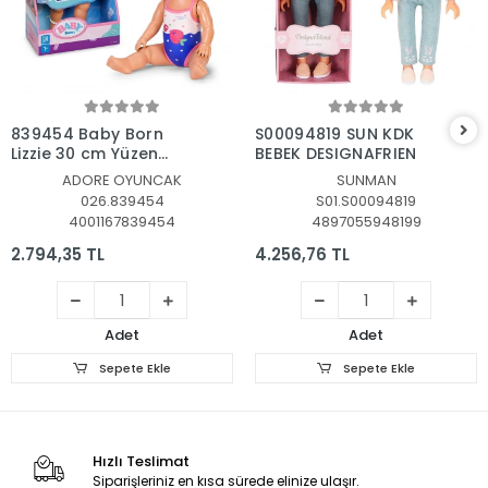
Sepete Ekle
Sepete Ekle
839454 Baby Born
S00094819 SUN KDK
Lizzie 30 cm Yüzen
BEBEK DESIGNAFRIEN
Bebek
ADORE OYUNCAK
SUNMAN
026.839454
S01.S00094819
4001167839454
4897055948199
2.794,35 TL
4.256,76 TL
Adet
Adet
Sepete Ekle
Sepete Ekle
Hızlı Teslimat
Siparişleriniz en kısa sürede elinize ulaşır.